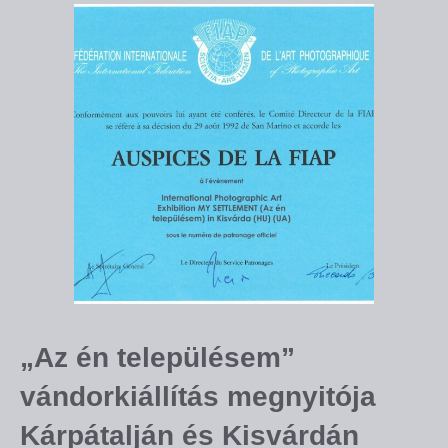
„Az én településem”
vándorkiállítás megnyitója
Kárpátalján és Kisvárdán