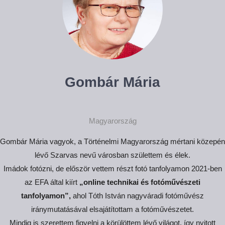
Gombár Mária
Magyarország
Gombár Mária vagyok, a Történelmi Magyarország mértani közepén
lévő Szarvas nevű városban születtem és élek.
Imádok fotózni, de először vettem részt fotó tanfolyamon 2021-ben
az EFA által kiírt
„online technikai és fotóművészeti
tanfolyamon”,
ahol Tóth István nagyváradi fotóművész
iránymutatásával elsajátítottam a fotóművészetet.
Mindig is szerettem figyelni a körülöttem lévő világot, így nyitott