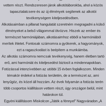
vettem részt. Rendszeresen járok alkotótáborokba, ahol a közös
tapasztalatcsere és az új élmények segítenek az alkotói
tevékenységem kiteljesedésében.
Alkotásaimban a pillanat hangulatát szeretném megragadni a külső
élményeket a belső világommal ötvözve. Hiszek az ember és
természet harmóniájában, alkotásaimhoz ebből a harmóniából
merítek ihletet. Fontosak számomra a gyökerek, a hagyományok,
ezt a ragaszkodást is beépítem a munkáimba.
Az alkotás számomra nemcsak tevékenység, hanem életben tartó
erő, ami harmóniát és kiteljesedést biztosít a mindennapokban.
Fotózással intenzívebben az utóbbi 15 évben foglalkozom. Minden
témakör érdekel a fotózás területén, de a természet az, ami
lenyűgöz, és közel áll hozzám. Az évek folyamán a fotózás terén
több csoportos kiállításon vettem részt, úgy országon belül, mint
határokon túl.
Egyéni kiállításom Miskolcon „Játék a fénnyel” Nagyváradon „A