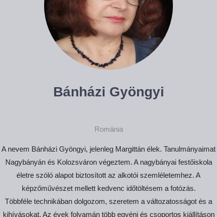
Bánházi Gyöngyi
Románia
A nevem Bánházi Gyöngyi, jelenleg Margittán élek. Tanulmányaimat
Nagybányán és Kolozsváron végeztem. A nagybányai festőiskola
életre szóló alapot biztosított az alkotói szemléletemhez. A
képzőművészet mellett kedvenc időtöltésem a fotózás.
Többféle technikában dolgozom, szeretem a változatosságot és a
kihívásokat. Az évek folyamán több egyéni és csoportos kiállításon