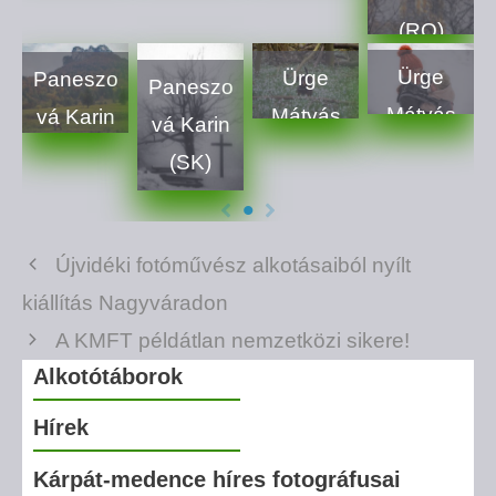
(RO)
Ürge
Ürge
Paneszo
Paneszo
Mátyás
Mátyás
vá Karin
vá Karin
(SRB)
(SRB)
(SK)
(SK)
Újvidéki fotóművész alkotásaiból nyílt
kiállítás Nagyváradon
A KMFT példátlan nemzetközi sikere!
Alkotótáborok
Hírek
Kárpát-medence híres fotográfusai