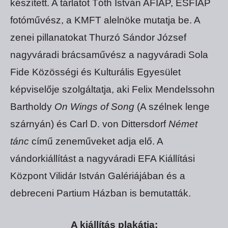
készített. A tárlatot Tóth István AFIAP, ESFIAP
fotóművész, a KMFT alelnöke mutatja be. A
zenei pillanatokat Thurzó Sándor József
nagyváradi brácsaművész a nagyváradi Sola
Fide Közösségi és Kulturális Egyesület
képviselője szolgáltatja, aki Felix Mendelssohn
Bartholdy
On Wings of Song
(A szélnek lenge
szárnyán) és Carl D. von Dittersdorf
Német
tánc
című zeneműveket adja elő. A
vándorkiállítást a nagyváradi EFA Kiállítási
Központ Vilidár István Galériájában és a
debreceni Partium Házban is bemutatták.
A kiállítás plakátja: