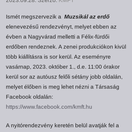
2023.09.28.
Szerző:
KMFT
Ismét megszervezik a
Muzsikál az erdő
elenevezésű rendezvényt, melyet ebben az
évben a Nagyvárad melletti a Félix-fürdői
erdőben rendeznek. A zenei produkciókon kivül
több kiállításra is sor kerül. Az eseményre
vasárnap, 2023. október 1., d.e. 11:00 órakor
kerül sor az autóusz felőli sétány jobb oldalán,
melyet élőben is meg lehet nézni a Társaság
Facebook oldalán:
https://www.facebook.com/kmft.hu
A nyitórendezvény keretén belül avatják fel a