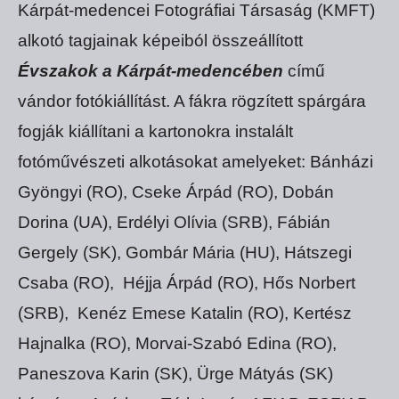
Kárpát-medencei Fotográfiai Társaság (KMFT)
alkotó tagjainak képeiból összeállított
Évszakok a Kárpát-medencében
című
vándor fotókiállítást. A fákra rögzített spárgára
fogják kiállítani a kartonokra instalált
fotóművészeti alkotásokat amelyeket: Bánházi
Gyöngyi (RO), Cseke Árpád (RO), Dobán
Dorina (UA), Erdélyi Olívia (SRB), Fábián
Gergely (SK), Gombár Mária (HU), Hátszegi
Csaba (RO), Héjja Árpád (RO), Hős Norbert
(SRB), Kenéz Emese Katalin (RO), Kertész
Hajnalka (RO), Morvai-Szabó Edina (RO),
Paneszova Karin (SK), Ürge Mátyás (SK)