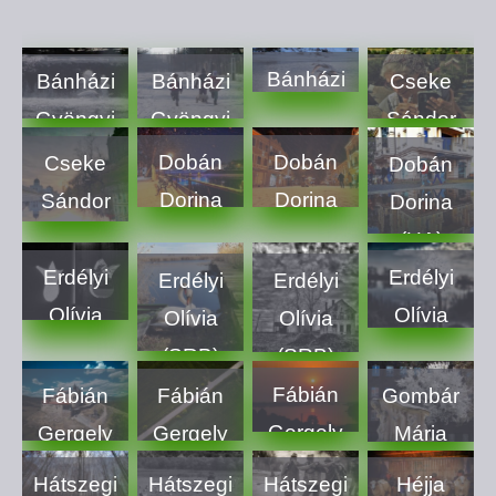
Bánházi
Bánházi
Bánházi
Cseke
Gyöngyi
Gyöngyi
Gyöngyi
Sándor
(RO)
(RO)
(RO)
(RO)
Dobán
Dobán
Cseke
Dobán
Dorina
Dorina
Sándor
Dorina
(UA)
(UA)
(RO)
(UA)
Erdélyi
Erdélyi
Erdélyi
Erdélyi
Olívia
Olívia
Olívia
Olívia
(SRB)
(SRB)
(SRB)
(SRB)
Fábián
Fábián
Fábián
Gombár
Gergely
Gergely
Gergely
Mária
(SK)
(SK)
(SK)
(HU)
Héjja
Hátszegi
Hátszegi
Hátszegi