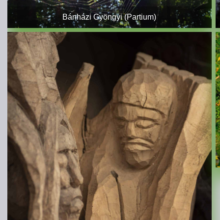
Bánházi Gyöngyi (Partium)