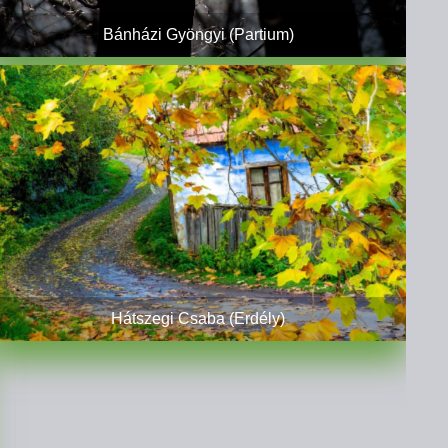
Bánházi Gyöngyi (Partium)
Hátszegi Csaba (Erdély)