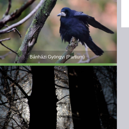
Bánházi Gyöngyi (Partium)