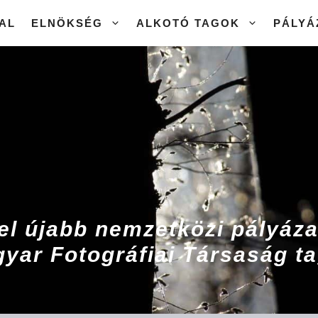
AL
ELNÖKSÉG
ALKOTÓ TAGOK
PÁLYÁ
el újabb nemzetközi pályáz
yar Fotográfiai Társaság ta