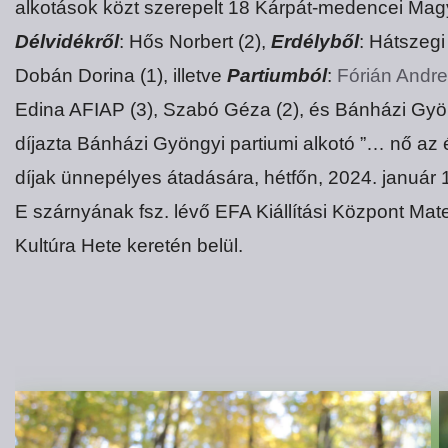
alkotások közt szerepelt 18 Kárpát-medencei Magy
Délvidékről
: Hős Norbert (2),
Erdélyből
: Hátszegi
Dobán Dorina (1), illetve
Partiumból
:
Fórián Andr
Edina AFIAP (3), Szabó Géza (2), és Bánházi Gyöng
díjazta Bánházi Gyöngyi partiumi alkotó ”… nő az éj
díjak ünnepélyes átadására, hétfőn, 2024. január 1
E szárnyának fsz. lévő EFA Kiállítási Központ M
Kultúra Hete keretén belül.