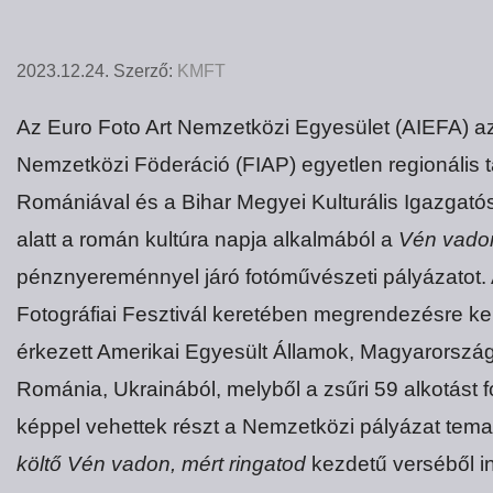
2023.12.24.
Szerző:
KMFT
Az Euro Foto Art Nemzetközi Egyesület (AIEFA) 
Nemzetközi Föderáció (FIAP) egyetlen regionális 
Romániával és a Bihar Megyei Kulturális Igazgat
alatt a román kultúra napja alkalmából a
Vén vadon
pénznyereménnyel járó fotóművészeti pályázatot.
Fotográfiai Fesztivál keretében megrendezésre k
érkezett Amerikai Egyesült Államok, Magyarország
Románia, Ukrainából, melyből a zsűri 59 alkotást 
képpel vehettek részt a Nemzetközi pályázat tem
költő Vén vadon, mért ringatod
kezdetű verséből in