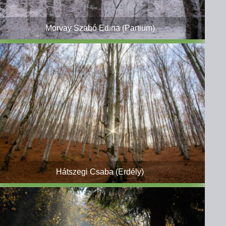
Morvay Szabó Edina (Partium)
Hátszegi Csaba (Erdély)