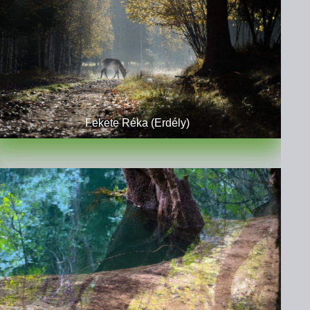
Fekete Réka (Erdély)