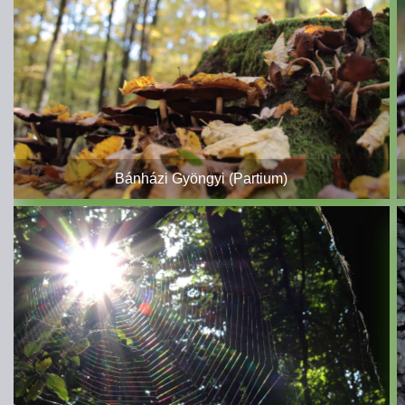
Bánházi Gyöngyi (Partium)