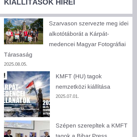
KIÁLLÍTÁSOK HÍREI
Szarvason szervezte meg idei
alkotótáborát a Kárpát-
medencei Magyar Fotográfiai
Tárasaság
2025.08.05.
KMFT (HU) tagok
nemzetközi kiállítása
2025.07.01.
Szépen szerepltek a KMFT
tagok a Bihar Press