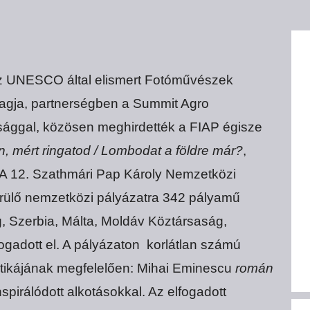
az UNESCO által elismert Fotóművészek
tagja, partnerségben a Summit Agro
ósággal, közösen meghirdették a FIAP égisze
, mért ringatod / Lombodat a földre már?
,
 A 12. Szathmári Pap Károly Nemzetközi
erülő nemzetközi pályázatra 342 pályamű
, Szerbia, Málta, Moldáv Köztársaság,
fogadott el. A pályázaton korlátlan számú
atikájának megfelelően: Mihai Eminescu
román
spirálódott alkotásokkal. Az elfogadott