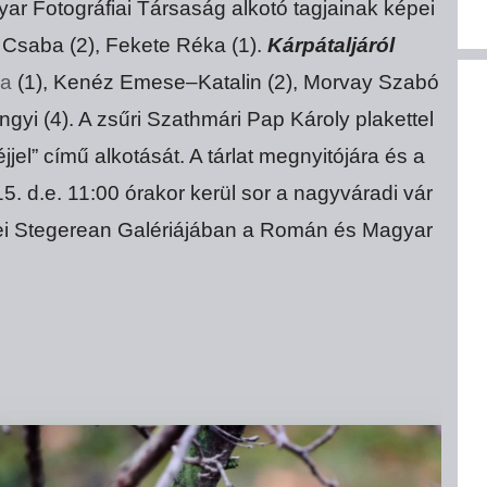
ar Fotográfiai Társaság alkotó tagjainak képei
 Csaba (2), Fekete Réka (1).
Kárpátaljáról
ea
(1), Kenéz Emese–Katalin (2), Morvay Szabó
yi (4). A zsűri Szathmári Pap Károly plakettel
jel” című alkotását. A tárlat megnyitójára és a
5. d.e. 11:00 órakor kerül sor a nagyváradi vár
atei Stegerean Galériájában a Román és Magyar