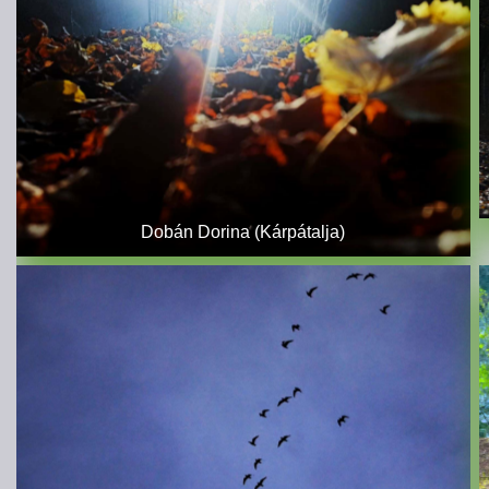
Dobán Dorina (Kárpátalja)