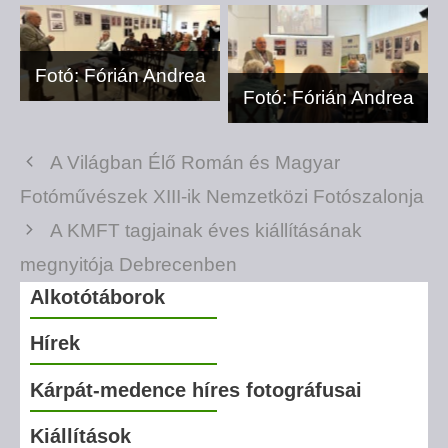
Fotó: Fórián Andrea
Fotó: Fórián Andrea
A Világban Élő Román és Magyar
Fotóművészek XIII-ik Nemzetközi Fotószalonja
A KMFT tagjainak éves kiállításának
megnyitója Debrecenben
Alkotótáborok
Hírek
Kárpát-medence híres fotográfusai
Kiállítások