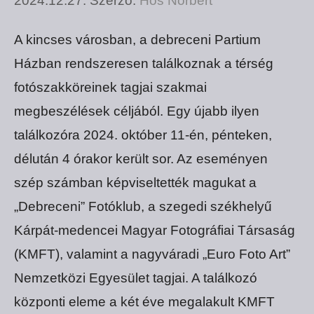
2024.12.27.
Szerző:
Hős Norbert
A kincses városban, a debreceni Partium
Házban rendszeresen találkoznak a térség
fotószakköreinek tagjai szakmai
megbeszélések céljából. Egy újabb ilyen
találkozóra 2024. október 11-én, pénteken,
délután 4 órakor került sor. Az eseményen
szép számban képviseltették magukat a
„Debreceni” Fotóklub, a szegedi székhelyű
Kárpát-medencei Magyar Fotográfiai Társaság
(KMFT), valamint a nagyváradi „Euro Foto Art”
Nemzetközi Egyesület tagjai. A találkozó
központi eleme a két éve megalakult KMFT