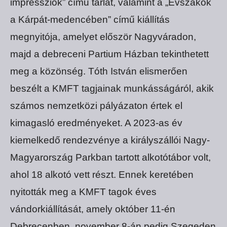
impressziók” című tárlat, valamint a „Évszakok
a Kárpát-medencében” című kiállítás
megnyitója, amelyet először Nagyváradon,
majd a debreceni Partium Házban tekinthetett
meg a közönség. Tóth István elismerően
beszélt a KMFT tagjainak munkásságáról, akik
számos nemzetközi pályázaton értek el
kimagasló eredményeket. A 2023-as év
kiemelkedő rendezvénye a királyszállói Nagy-
Magyarország Parkban tartott alkotótábor volt,
ahol 18 alkotó vett részt. Ennek keretében
nyitották meg a KMFT tagok éves
vándorkiállítását, amely október 11-én
Debrecenben, november 8-án pedig Szegeden