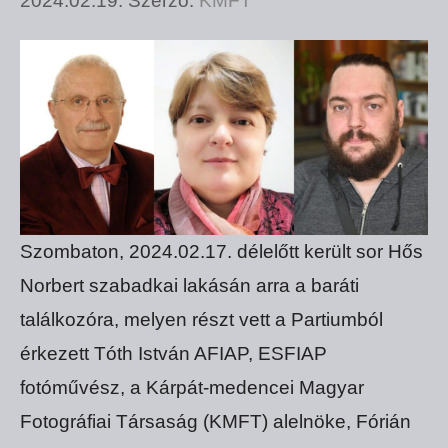
2024.02.19.
Szerző:
KMFT
Szombaton, 2024.02.17. délelőtt került sor Hős
Norbert szabadkai lakásán arra a baráti
találkozóra, melyen részt vett a Partiumból
érkezett Tóth István AFIAP, ESFIAP
fotóművész, a Kárpát-medencei Magyar
Fotográfiai Társaság (KMFT) alelnöke, Fórián