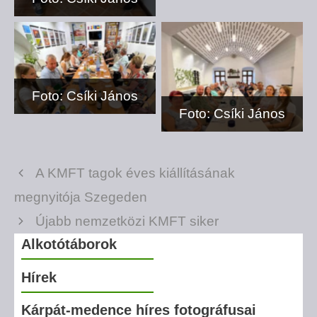
Foto: Csíki János
Foto: Csíki János
A KMFT tagok éves kiállításának
megnyitója Szegeden
Újabb nemzetközi KMFT siker
Alkotótáborok
Hírek
Kárpát-medence híres fotográfusai