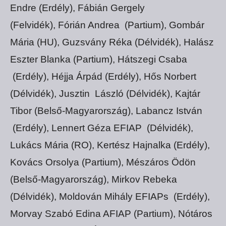
Endre (Erdély), Fábián Gergely
(Felvidék), Fórián Andrea (Partium), Gombár
Mária (HU), Guzsvány Réka (Délvidék), Halász
Eszter Blanka (Partium), Hátszegi Csaba
(Erdély), Héjja Árpád (Erdély), Hős Norbert
(Délvidék), Jusztin László (Délvidék), Kajtár
Tibor (Belső-Magyarország), Labancz István
(Erdély), Lennert Géza EFIAP (Délvidék),
Lukács Mária (RO), Kertész Hajnalka (Erdély),
Kovács Orsolya (Partium), Mészáros Ödön
(Belső-Magyarország), Mirkov Rebeka
(Délvidék), Moldován Mihály EFIAPs (Erdély),
Morvay Szabó Edina AFIAP (Partium), Nótáros