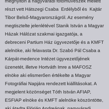
megnyitón a nagyváradi fotóművészek mellett
részt vett Hátszegi Csaba Erdélyből és Kajtár
Tibor Belső-Magyarországról. Az esemény
megtisztelte jelenlétével Stanik István a Magyar
Házak Hálózat szakmai igazgatója, a
debreceni Partium Ház ügyvezetője és a KMFT
alelnöke, aki felavasta Dr. Szabó Pál Csaba a
Kárpát-medence Intézet ügyvezetőjének
üzenetét, illetve Hortváth Imre a MAFOSZ
elnöke aki elismerően értékelte a Magyar
Fotográfiai Napjára rendezett kiállításokat. A
megjelent közönséget Tóth István AFIAP,
ESFIAP elnöke és KMFT alelnöke köszöntötte,
aki átadta Flórián Andreának, nagyváradi