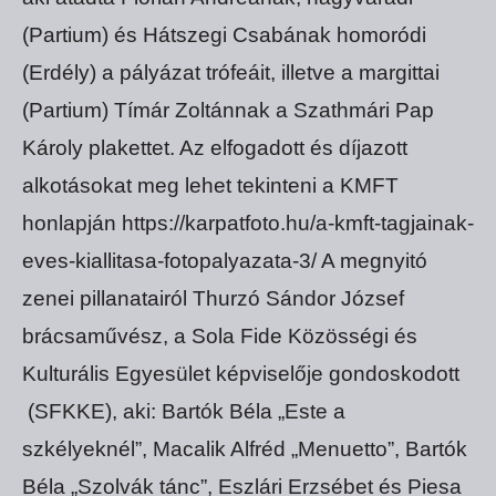
(Partium) és Hátszegi Csabának homoródi
(Erdély) a pályázat trófeáit, illetve a margittai
(Partium) Tímár Zoltánnak a Szathmári Pap
Károly plakettet. Az elfogadott és díjazott
alkotásokat meg lehet tekinteni a KMFT
honlapján https://karpatfoto.hu/a-kmft-tagjainak-
eves-kiallitasa-fotopalyazata-3/ A megnyitó
zenei pillanatairól Thurzó Sándor József
brácsaművész, a Sola Fide Közösségi és
Kulturális Egyesület képviselője gondoskodott
(SFKKE), aki: Bartók Béla „Este a
szkélyeknél”, Macalik Alfréd „Menuetto”, Bartók
Béla „Szolvák tánc”, Eszlári Erzsébet és Piesa