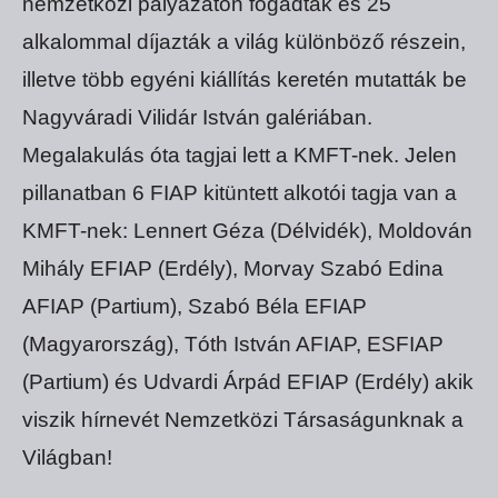
nemzetközi pályázaton fogadták és 25
alkalommal díjazták a világ különböző részein,
illetve több egyéni kiállítás keretén mutatták be
Nagyváradi Vilidár István galériában.
Megalakulás óta tagjai lett a KMFT-nek. Jelen
pillanatban 6 FIAP kitüntett alkotói tagja van a
KMFT-nek: Lennert Géza (Délvidék), Moldován
Mihály EFIAP (Erdély), Morvay Szabó Edina
AFIAP (Partium), Szabó Béla EFIAP
(Magyarország), Tóth István AFIAP, ESFIAP
(Partium) és Udvardi Árpád EFIAP (Erdély) akik
viszik hírnevét Nemzetközi Társaságunknak a
Világban!