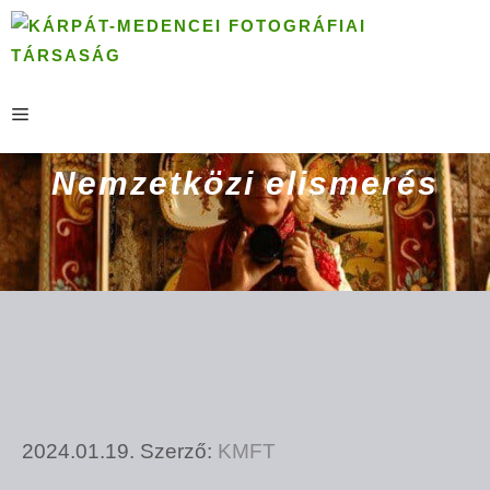
Kilépés
a
tartalomba
MENÜ
Nemzetközi elismerés
2024.01.19.
Szerző:
KMFT