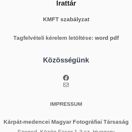
Irattár
KMFT szabályzat
Tagfelvételi kérelem letöltése:
word
pdf
Közösségünk
Facebook
Mail
IMPRESSUM
Kárpát-medencei Magyar Fotográfiai Társaság
Szeged, Közép Fasor 1-3 sz, Hungary